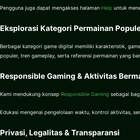
Pengguna juga dapat mengakses halaman
Help
untuk mene
Eksplorasi Kategori Permainan Popul
Berbagai kategori game digital memiliki karakteristik, g
populer, tren gameplay, serta referensi permainan yang b
Responsible Gaming & Aktivitas Ber
Kami mendukung konsep
Responsible Gaming
sebagai bagi
Edukasi mengenai pengelolaan waktu, kontrol aktivitas, s
Privasi, Legalitas & Transparansi