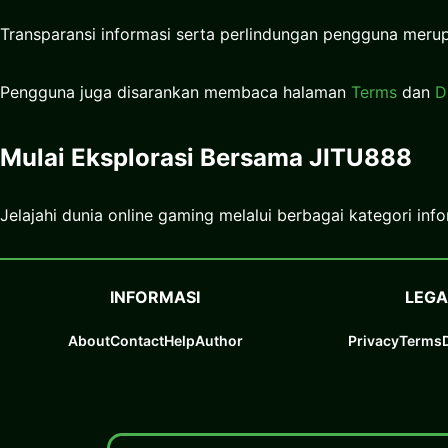
Transparansi informasi serta perlindungan pengguna merup
Pengguna juga disarankan membaca halaman
Terms
dan
D
Mulai Eksplorasi Bersama JITU888
Jelajahi dunia online gaming melalui berbagai kategori info
INFORMASI
LEGA
About
Contact
Help
Author
Privacy
Terms