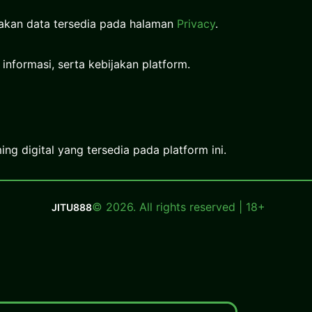
ijakan data tersedia pada halaman
Privacy
.
formasi, serta kebijakan platform.
ing digital yang tersedia pada platform ini.
© 2026. All rights reserved | 18+
JITU888