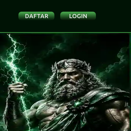
DAFTAR
LOGIN